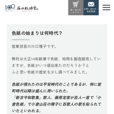
お問い合わせ・
卸・仕入れ
取引申請
サイト
色紙の始まりは何時代？
営業部長の川口雅子です。
弊社は大正14年創業で色紙、短冊を製造販売してい
ますが、色紙がいつ頃出来たのだろうか？と
ふと思い色紙の歴史を少し調べてみました。
色紙が現れたのは平安時代のことであるが、特に室
町時代以降は盛んに用いられた。
「新古今和歌集」歌人、藤原定家が百人一首で「小
倉色紙」で小倉山荘の障子に百歌人の歌を貼られて
いたといわれる。