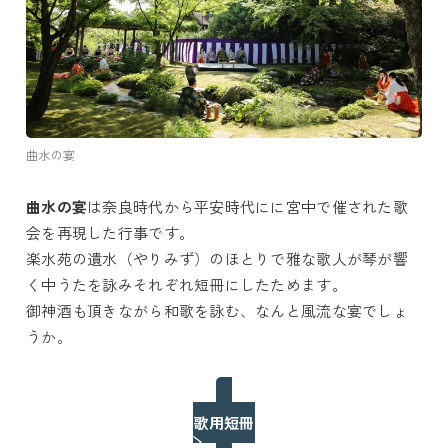
曲水の宴
曲水の宴
は奈良時代から平安時代にに宮中で催された歌
会を再現した行事です。
楽水苑の遺水（やりみず）のほとりで雅な歌人が琴が響
く中うたを詠みそれぞれ短冊にしたためます。
御神酒も頂きながら和歌を詠む、なんと風流な宴でしょ
うか。
歌用短冊