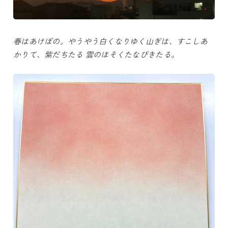
春はあけぼの。やうやう白くなりゆく山ぎは、すこしあ
かりて、紫だちたる 雲のほそくたなびきたる。