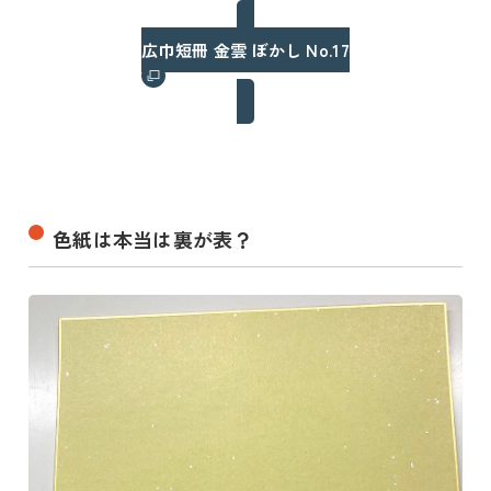
広巾短冊 金雲 ぼかし No.17
色紙は本当は裏が表？