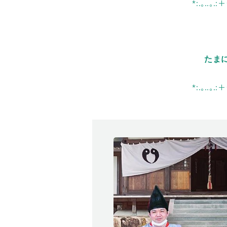
*:.｡..｡.:
たま
*:.｡..｡.: