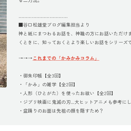
……………………………
■谷口松雄堂ブログ編集担当より
神と紙にまつわるお話を、神職の方にお話いただけ
くときに、知っておくとより楽しいお話をシリーズ
→→→
これまでの「かみかみコラム」
・御朱印帳【全3回】
・「かみ」の雑学【全2回】
・人形（ひとがた）を使ったお祓い【全2回】
・ジブリ映画に鬼滅の刃...大ヒットアニメも参考に
・盆踊りのお面は先祖の顔を隠すため？