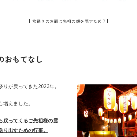
【 盆踊りのお面は先祖の顔を隠すため？】
のおもてなし
祭りが戻ってきた
2023
年。
も増えました。
ら戻ってくるご先祖様の霊
送り出すための行事。