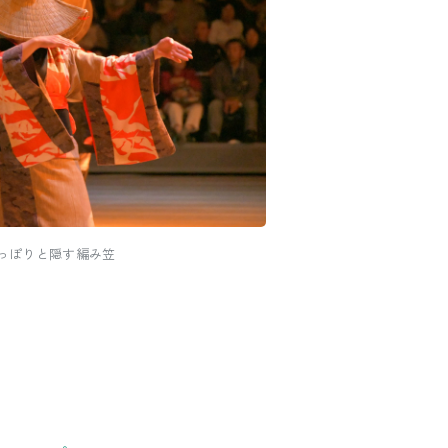
っぽりと隠す編み笠