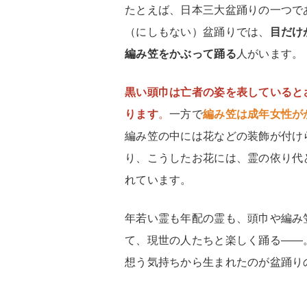
たとえば、日本三大盆踊りの一つで
（にしもない）盆踊りでは、
目だけ
編み笠をかぶって踊る
人がいます。
黒い頭巾は亡者の姿を表していると
ります
。
一方で
編み笠は成年女性が
編み笠の中には花などの装飾が付け
り、こうしたお花には、霊の依り代
れています。
年若い霊も年配の霊も、頭巾や編み
て、現世の人たちと楽しく踊る――
想う気持ちから生まれたのが盆踊り