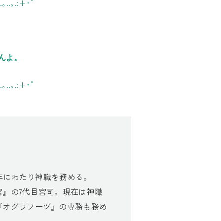
.｡..｡.:+･ﾟ
んよ。
.｡..｡.:+･ﾟ
0年にわたり神職を務める。
』の7代目宮司。現在は神職
『オグラフーヅ』の専務も務め