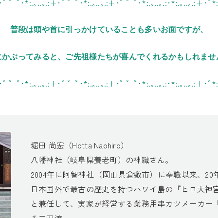
+･ﾟ ゜ﾟ･*:.｡..｡.:+･ﾟ ゜ﾟ･*:.｡..｡.:+･ﾟ ゜ﾟ･*:.｡..｡.:･*:.｡..｡.:+･ﾟ*:
普段は頭や首に引っかけていることも多いお面ですが、
にかぶってみると、ご先祖様たちが喜んでくれるかもしれませ
+･ﾟ ゜ﾟ･*:.｡..｡.:+･ﾟ ゜ﾟ･*:.｡..｡.:+･ﾟ ゜ﾟ･*:.｡..｡.:･*:.｡..｡.:+･ﾟ*:
堀田 尚宏（Hotta Naohiro）
八幡神社（岐阜県養老町）の神職さん。
2004年に阿智神社（岡山県倉敷市）に奉職以来、2
日本国外で最古の歴史を持つハワイ島の『ヒロ大神宮
と兼任して、実家が経営する業務用串カツメーカー
る二刀流。