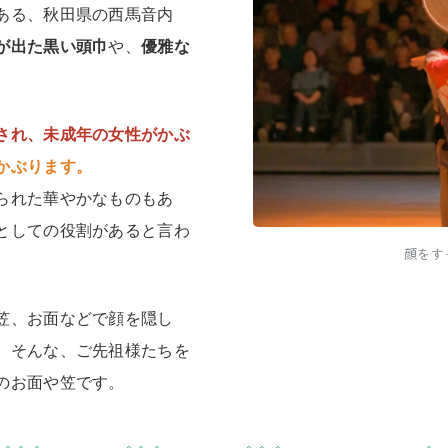
ある、秋田県の西馬音内
が出た黒い頭巾
や、
優雅な
され、未成年の女性がかぶ
かぶります。
られた華やかなものもあ
としての役割があると言わ
顔をす
笠、お面などで顔を隠し
。そんな、ご先祖様たちを
のお面や笠です。