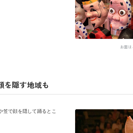
お面は
顔を隠す地域も
や笠で顔を隠して踊るとこ