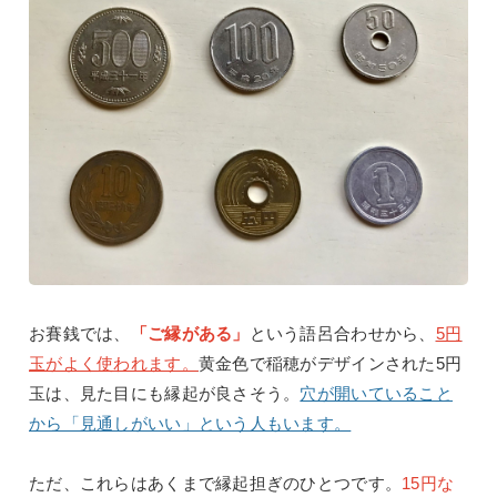
お賽銭では、
「ご縁がある」
という語呂合わせから、
5
円
玉がよく使われます。
黄金色で稲穂がデザインされた
5
円
玉は、見た目にも縁起が良さそう。
穴が開いていること
から「見通しがいい」という人もいます。
ただ、これらはあくまで縁起担ぎのひとつです。
15
円な