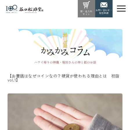
お問い合わせ・
卸・仕入れ
取引申請
サイト
【お賽銭はなぜコインなの？硬貨が使われる理由とは 初詣
vol.1】