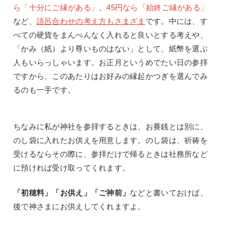
ら「十分にご縁がある」
、
45
円なら「始終ご縁がある」
など、
語呂合わせの考え方もさまざま
です。中には、す
べての硬貨をまんべんなく入れると良いとする考えや、
「かみ（紙）より尊いものはない」として、紙幣を選ぶ
人もいらっしゃいます。お正月というめでたい日の参拝
ですから、このあたりはお好みの縁起かつぎを選んでみ
るのも一手です。
ちなみに私が神社を参拝するときは、お賽銭とは別に、
のし袋に入れたお供えを用意します。のし袋は、祈祷を
受けるならその際に、参拝だけで帰るときは社務所など
に預ければ受け取ってくれます。
「初穂料」「お供え」「ご神前」
などと書いておけば、
後で神さまにお供えしてくれますよ。