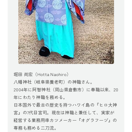
堀田 尚宏（Hotta Naohiro）
八幡神社（岐阜県養老町）の神職さん。
2004年に阿智神社（岡山県倉敷市）に奉職以来、20
年にわたり神職を務める。
日本国外で最古の歴史を持つハワイ島の『ヒロ大神
宮』の7代目宮司。現在は神職と兼任して、実家が
経営する業務用串カツメーカー『オグラフーヅ』の
専務も務める二刀流。