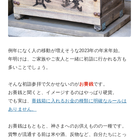
例年になく人の移動が増えそうな
2023
年の年末年始。
年明けは、ご家族やご友人と一緒に初詣に行かれる方も
多いことでしょう。
そんな初詣参拝で欠かせないのが
お賽銭
です。
お賽銭と聞くと、イメージするのはやっぱり硬貨。
でも実は、
賽銭箱に入れるお金の種類に明確なルールは
ありません。
お賽銭はもともと、神さまへのお供えものの一種です。
貨幣が流通する前は米や酒、反物など、自分たちにとっ