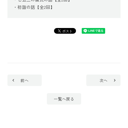
・初詣の話【全2回】
前へ
次へ
一覧へ戻る