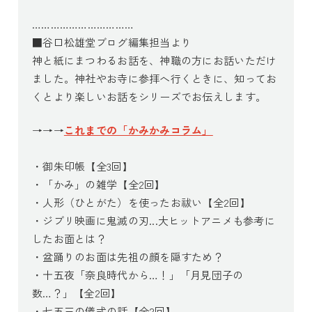
……………………………
■谷口松雄堂ブログ編集担当より
神と紙にまつわるお話を、神職の方にお話いただけ
ました。神社やお寺に参拝へ行くときに、知ってお
くとより楽しいお話をシリーズでお伝えします。
→→→
これまでの「かみかみコラム」
・御朱印帳【全3回】
・「かみ」の雑学【全2回】
・人形（ひとがた）を使ったお祓い【全2回】
・ジブリ映画に鬼滅の刃...大ヒットアニメも参考に
したお面とは？
・盆踊りのお面は先祖の顔を隠すため？
・十五夜「奈良時代から…！」「月見団子の
数…？」【全2回】
・七五三の儀式の話【全2回】