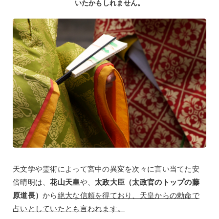
いたかもしれません。
天文学や霊術によって宮中の異変を次々に言い当てた安
倍晴明は、
花山天皇
や、
太政大臣（太政官のトップの藤
原道長）
から
絶大な信頼を得ており、天皇からの勅命で
占いとしていたとも言われます。