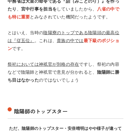
中務省は天皇の命令である『詔（みことのり）』を作っ
たり
、
宮中行事を担当を
していましたから、
八省の中で
も特に重要
とみなされていた機関だったようです。
とはいえ、当時の
陰陽寮のトップである陰陽頭の最高位
は『従五位』
。これは、
貴族の中では
最下級のポジショ
ン
です。
祭祀においては神祇官が別格の存在
ですし、祭祀の内容
などで陰陽師と神祇官で意見が分かれると、
陰陽師に勝
ち目はなかった
のではないでしょう
陰陽師のトップスター
ただ、陰陽師のトップスター・安倍晴明はやや様子が違って