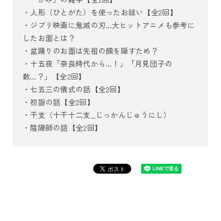
・人形（ひとがた）を使ったお祓い【全2回】
・ジブリ映画に鬼滅の刃...大ヒットアニメも参考に
したお面とは？
・盆踊りのお面は先祖の顔を隠すため？
・十五夜「奈良時代から…！」「月見団子の
数…？」【全2回】
・七五三の儀式の話【全2回】
・初詣の話【全2回】
・干支（十干十二支_じっかんじゅうにし）
・陰陽師の話【全2回】