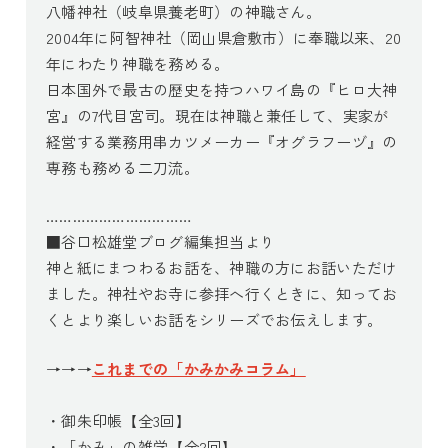
八幡神社（岐阜県養老町）の神職さん。
2004年に阿智神社（岡山県倉敷市）に奉職以来、20
年にわたり神職を務める。
日本国外で最古の歴史を持つハワイ島の『ヒロ大神
宮』の7代目宮司。現在は神職と兼任して、実家が
経営する業務用串カツメーカー『オグラフーヅ』の
専務も務める二刀流。
……………………………
■谷口松雄堂ブログ編集担当より
神と紙にまつわるお話を、神職の方にお話いただけ
ました。神社やお寺に参拝へ行くときに、知ってお
くとより楽しいお話をシリーズでお伝えします。
→→→
これまでの「かみかみコラム」
・御朱印帳【全3回】
・「かみ」の雑学【全2回】