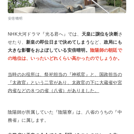
安倍晴明
NHK
大河ドラマ『光る君へ』では、
天皇に譲位を決断
さ
せたり、
新皇の即位日まで決めてしまう
など、
政局にも
大きな影響をおよぼしている安倍晴明。
陰陽師の朝廷で
の地位は、いったいどれくらい高かったのでしょうか。
当時のお役所は、祭祀担当の『神祇官』と、国政担当の
『太政官』という二官があり、太政官の下に大蔵省や宮
内省などの８つの省（八省）がありました。
陰陽師が所属していた『陰陽寮』は、八省のうちの『中
務省』に属します。