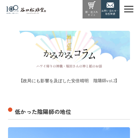
お問い合わせ・
卸・仕入れ
取引申請
サイト
【
陰陽師vol.2】
政局にも影響を及ぼした安倍晴明
低かった陰陽師の地位