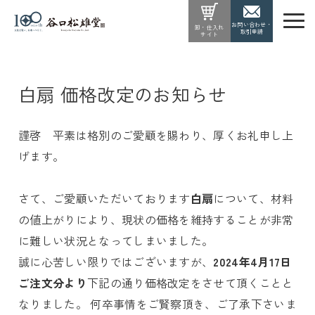
お問い合わせ・
卸・仕入れ
取引申請
サイト
白扇 価格改定のお知らせ
謹啓 平素は格別のご愛顧を賜わり、厚くお礼申し上
げます。
さて、ご愛顧いただいております
白扇
について、材料
の値上がりにより、現状の価格を維持することが非常
に難しい状況となってしまいました。
誠に心苦しい限りではございますが、
2024年4月17日
ご注文分より
下記の通り価格改定をさせて頂くことと
なりました。 何卒事情をご賢察頂き、ご了承下さいま