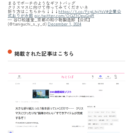
まるでポーチのようなギフトバッグ
クリスマスに向けて作ってみてくださいネ
折り方はこちらから↓↓↓
https://t.co/FcgLhjjYsV
#企業公
式おりがみ部
pic.twitter.com/OQZ3OpuQgR
— 谷口松雄堂_京都の和小物製造卸【公式】
(@taniguchi_s_y_d)
December 1, 2024
掲載された記事はこちら