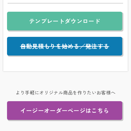
テンプレートダウンロード
自動見積もりを始める／発注する
布支給の場合の条件は？
より手軽にオリジナル商品を作りたいお客様へ
素材によっては加工できない場合がありますので、
まずはお問い合わせの上サンプルの作成をお勧めい
たします。
自動見積もりを始める
イージーオーダーページはこちら
中骨のオリジナルがしたい