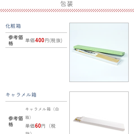
包装
化粧箱
参考価
400
単価
円(税抜)
格
キャラメル箱
キャラメル箱（白
箱）
参考価
格
60
単価
円（税
抜）