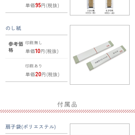
95
単価
円(税抜)
のし紙
印刷無し
参考価
格
10
単価
円(税抜)
印刷あり
20
単価
円(税抜)
付属品
扇子袋(ポリエステル)