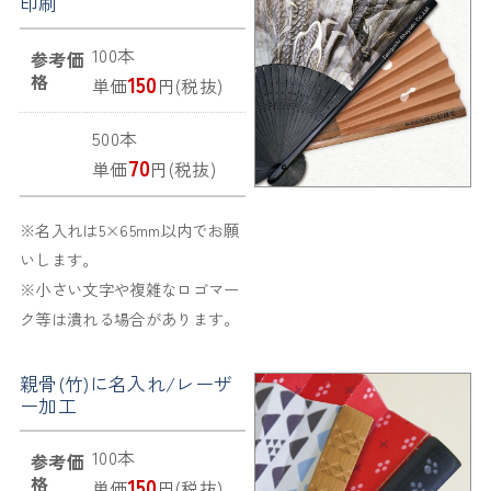
印刷
100本
参考価
格
150
単価
円(税抜)
500本
70
単価
円(税抜)
※名入れは5×65mm以内でお願
いします。
※小さい文字や複雑なロゴマー
ク等は潰れる場合があります。
親骨(竹)に名入れ/レーザ
ー加工
100本
参考価
格
150
単価
円(税抜)