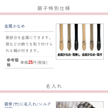
扇子特別仕様
金属かなめ
要部分を金属にできます。
房などの飾りを取り付けら
れる輪が付きます。
参考価
25
単価
円(税抜)
格
名入れ
親骨(竹)に名入れ/シルク