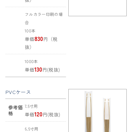
フルカラー印刷の場
合
100本
830
単価
円（税
抜）
1000本
130
単価
円(税抜)
PVCケース
7.5寸用
参考価
格
120
単価
円(税抜)
6.5寸用