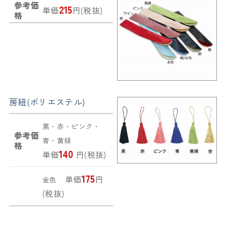
参考価
215
単価
円(税抜)
格
房紐(ポリエステル)
黒・赤・ピンク・
参考価
青・黄緑
格
140
単価
円(税抜)
175
単価
円
金色
(税抜)