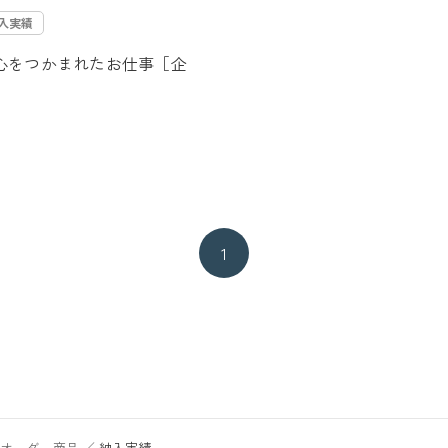
入実績
心をつかまれたお仕事［企
1
・オーダー商品
納入実績