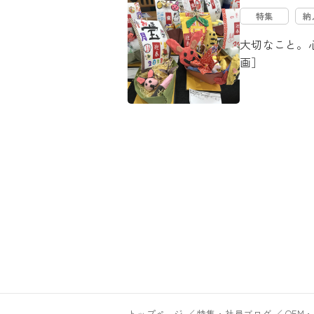
特集
納
大切なこと。
画］
トップページ
特集・社員ブログ
OEM