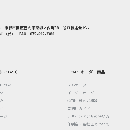
433 京都市南区西九条東柳ノ内町58 谷口松雄堂ビル
141（代） FAX：075-692-3380
堂について
OEM・オーダー商品
について
フルオーダー
い
イージーオーダー
み
特別仕様のご相談
介
ご利用ガイド
ージ
デザインアプリの使い方
印刷色・色校正について