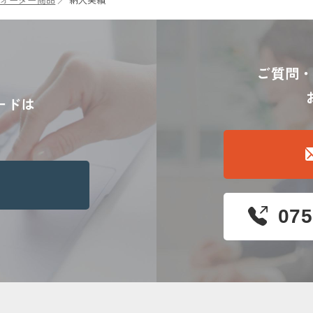
ご質問
ードは
075